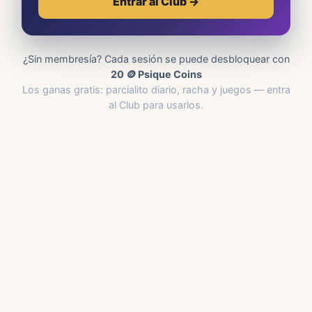
Entrar al Club →
¿Sin membresía? Cada sesión se puede desbloquear con
20 🪙 Psique Coins
Los ganas gratis: parcialito diario, racha y juegos — entra
al Club para usarlos.