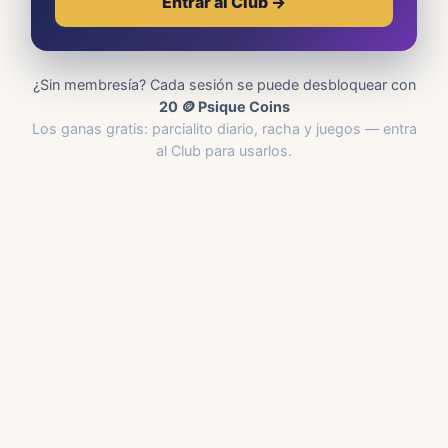
Entrar al Club →
¿Sin membresía? Cada sesión se puede desbloquear con
20 🪙 Psique Coins
Los ganas gratis: parcialito diario, racha y juegos — entra
al Club para usarlos.